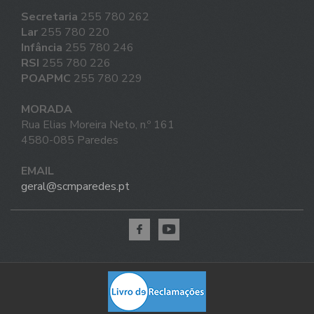
Secretaria
255 780 262
Lar
255 780 220
Infância
255 780 246
RSI
255 780 226
POAPMC
255 780 229
MORADA
Rua Elias Moreira Neto, n.º 161
4580-085 Paredes
EMAIL
geral@scmparedes.pt