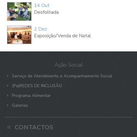
14 Out
Desfolhada
2 Dez
Exposição/Venda de Natal
Ação Social
Serviço de Atendimento e Acompanhamento Social
(Pa)REDES DE INCLUSÃO
Programa Alimentar
Galerias
CONTACTOS