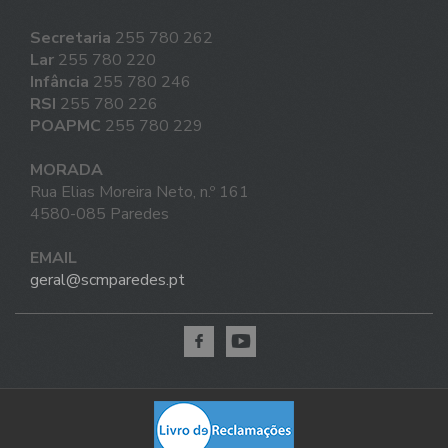
Secretaria
255 780 262
Lar
255 780 220
Infância
255 780 246
RSI
255 780 226
POAPMC
255 780 229
MORADA
Rua Elias Moreira Neto, n.º 161
4580-085 Paredes
EMAIL
geral@scmparedes.pt