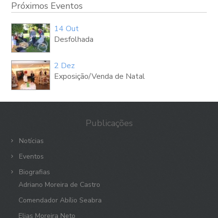
Próximos Eventos
14 Out
Desfolhada
2 Dez
Exposição/Venda de Natal
Publicações
Notícias
Eventos
Biografias
Adriano Moreira de Castro
Comendador Abílio Seabra
Elias Moreira Neto