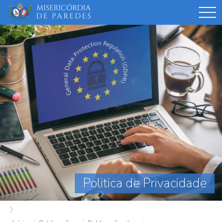
Passar
para
o
conteúdo
principal
Politica de Privacidade