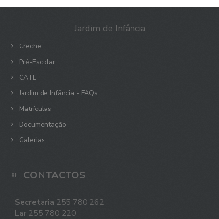
Jardim de Infância
Creche
Pré-Escolar
CATL
Jardim de Infância - FAQs
Matrículas
Documentação
Galerias
CONTACTOS
Secretaria
255 780 262
Lar
255 780 220