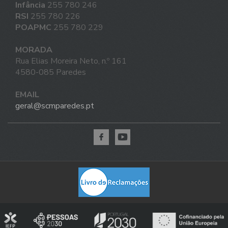
Infância
255 780 246
RSI
255 780 226
POAPMC
255 780 229
MORADA
Rua Elias Moreira Neto, n.º 161
4580-085 Paredes
EMAIL
geral@scmparedes.pt