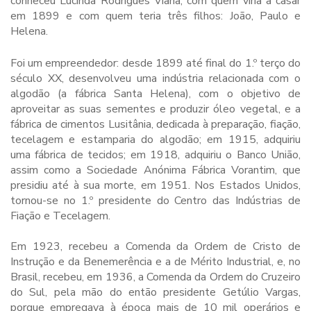
conheceu Lucinda Rodrigues Viana, com quem viria a casar
em 1899 e com quem teria três filhos: João, Paulo e
Helena.
Foi um empreendedor: desde 1899 até final do 1.º terço do
século XX, desenvolveu uma indústria relacionada com o
algodão (a fábrica Santa Helena), com o objetivo de
aproveitar as suas sementes e produzir óleo vegetal, e a
fábrica de cimentos Lusitânia, dedicada à preparação, fiação,
tecelagem e estamparia do algodão; em 1915, adquiriu
uma fábrica de tecidos; em 1918, adquiriu o Banco União,
assim como a Sociedade Anónima Fábrica Vorantim, que
presidiu até à sua morte, em 1951. Nos Estados Unidos,
tornou-se no 1.º presidente do Centro das Indústrias de
Fiação e Tecelagem.
Em 1923, recebeu a Comenda da Ordem de Cristo de
Instrução e da Benemerência e a de Mérito Industrial, e, no
Brasil, recebeu, em 1936, a Comenda da Ordem do Cruzeiro
do Sul, pela mão do então presidente Getúlio Vargas,
porque empregava à época mais de 10 mil operários e