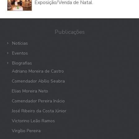
Exposição/Venda de Natal
Publicações
Notícias
Eventos
Biografias
Adriano Moreira de Castro
Comendador Abílio Seabra
Elias Moreira Neto
Comendador Pereira Inácio
José Ribeiro da Costa Júnior
Victorino Leão Ramos
Virgílio Pereira