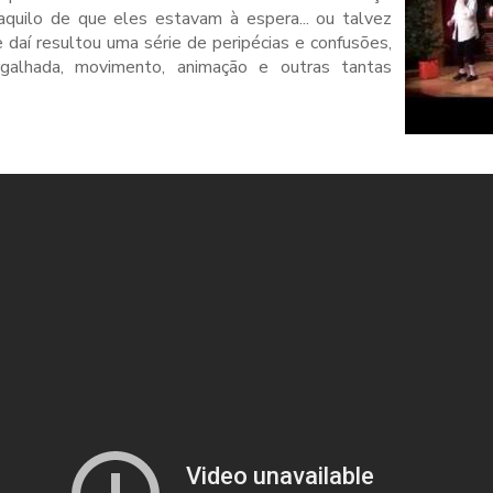
aquilo de que eles estavam à espera... ou talvez
 daí resultou uma série de peripécias e confusões,
alhada, movimento, animação e outras tantas