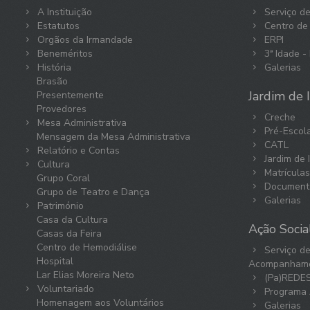
A Instituição
Serviço de
Estatutos
Centro de
Orgãos da Irmandade
ERPI
Beneméritos
3ª Idade -
História
Galerias
Brasão
Jardim de I
Presentemente
Provedores
Creche
Mesa Administrativa
Pré-Escol
Mensagem da Mesa Administrativa
CATL
Relatório e Contas
Jardim de 
Cultura
Matrícula
Grupo Coral
Document
Grupo de Teatro e Dança
Galerias
Património
Casa da Cultura
Ação Socia
Casas da Feira
Centro de Hemodiálise
Serviço d
Hospital
Acompanhame
Lar Elias Moreira Neto
(Pa)REDE
Voluntariado
Programa 
Homenagem aos Voluntários
Galerias