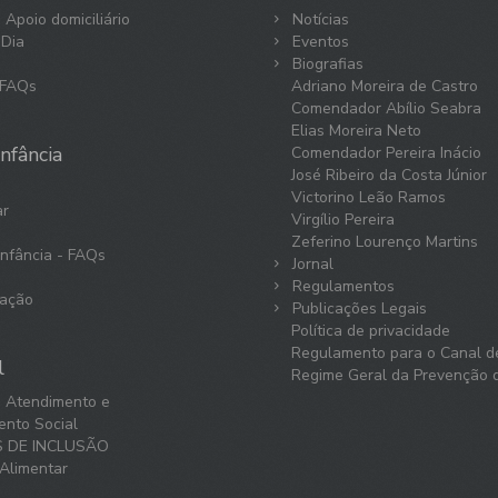
 Apoio domiciliário
Notícias
 Dia
Eventos
Biografias
 FAQs
Adriano Moreira de Castro
Comendador Abílio Seabra
Elias Moreira Neto
nfância
Comendador Pereira Inácio
José Ribeiro da Costa Júnior
Victorino Leão Ramos
ar
Virgílio Pereira
Zeferino Lourenço Martins
Infância - FAQs
Jornal
s
Regulamentos
ação
Publicações Legais
Política de privacidade
Regulamento para o Canal d
l
Regime Geral da Prevenção 
e Atendimento e
nto Social
S DE INCLUSÃO
Alimentar