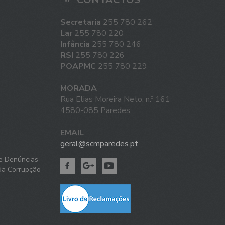
Secretaria
255 780 262
Lar
255 780 220
Infância
255 780 246
RSI
255 780 226
POAPMC
255 780 229
MORADA
Rua Elias Moreira Neto, n.º 161
4580-085 Paredes
EMAIL
geral@scmparedes.pt
e Denúncias
da Corrupção