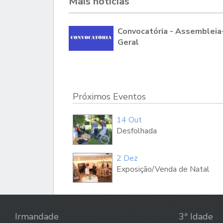
Mais notícias
Convocatória - Assembleia
Geral
Próximos Eventos
14 Out
Desfolhada
2 Dez
Exposição/Venda de Natal
Irmandade
3ª Idade