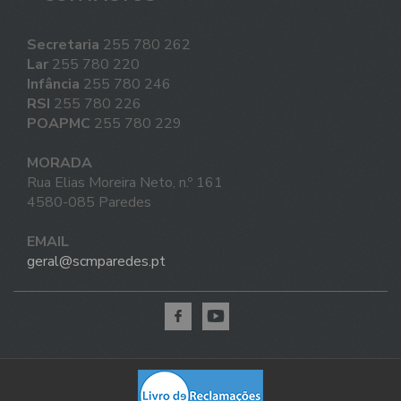
Secretaria
255 780 262
Lar
255 780 220
Infância
255 780 246
RSI
255 780 226
POAPMC
255 780 229
MORADA
Rua Elias Moreira Neto, n.º 161
4580-085 Paredes
EMAIL
geral@scmparedes.pt