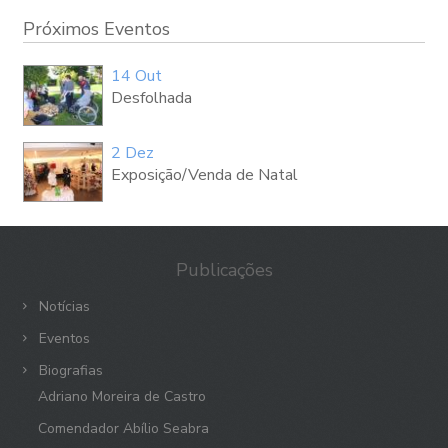
Próximos Eventos
14 Out
Desfolhada
2 Dez
Exposição/Venda de Natal
Publicações
Notícias
Eventos
Biografias
Adriano Moreira de Castro
Comendador Abílio Seabra